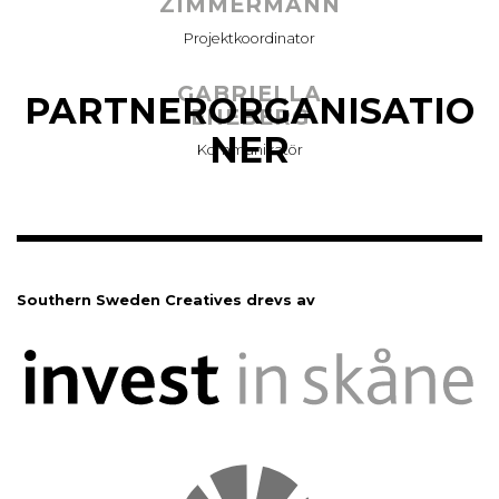
ZIMMERMANN
Projektkoordinator
GABRIELLA
PARTNERORGANISATIO
ENEBERG
NER
Kommunikatör
Southern Sweden Creatives drevs av