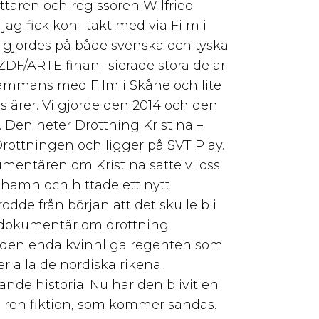
taren och regissören Wilfried
ag fick kon- takt med via Film i
 gjordes på både svenska och tyska
ZDF/ARTE finan- sierade stora delar
sammans med Film i Skåne och lite
siärer. Vi gjorde den 2014 och den
a. Den heter Drottning Kristina –
rottningen och ligger på SVT Play.
umentären om Kristina satte vi oss
nhamn och hittade ett nytt
trodde från början att det skulle bli
dokumentär om drottning
 den enda kvinnliga regenten som
er alla de nordiska rikena.
nde historia. Nu har den blivit en
 ren fiktion, som kommer sändas.