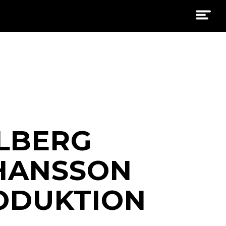
LLBERG
HANSSON
ODUKTION