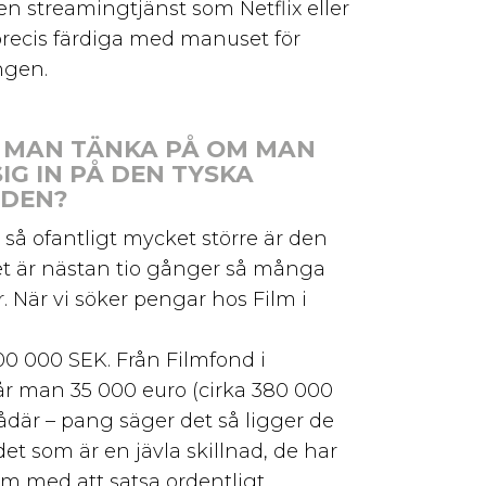
n streamingtjänst som Netflix eller
precis färdiga med manuset för
ngen.
 MAN TÄNKA PÅ OM MAN
SIG IN PÅ DEN TYSKA
DEN?
r så ofantligt mycket större är den
et är nästan tio gånger så många
. När vi söker pengar hos Film i
00 000 SEK. Från Filmfond i
r man 35 000 euro (cirka 380 000
ådär – pang säger det så ligger de
det som är en jävla skillnad, de har
m med att satsa ordentligt.