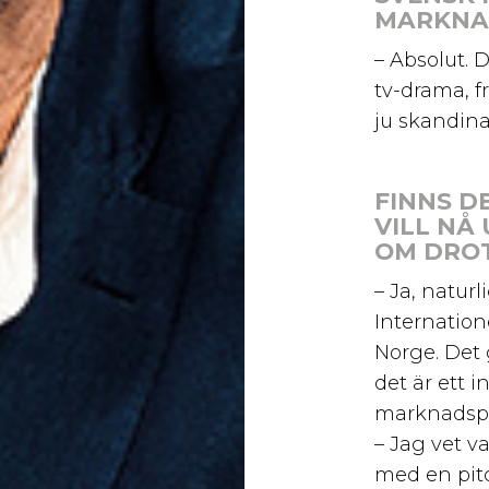
MARKNA
– Absolut. 
tv-drama, f
ju skandina
FINNS D
VILL NÅ
OM DRO
– Ja, naturl
Internation
Norge. Det g
det är ett 
marknadspla
– Jag vet v
med en pitc