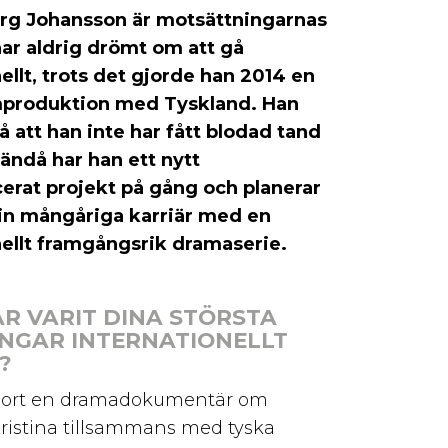
erg Johansson är motsättningarnas
ar aldrig drömt om att gå
ellt, trots det gjorde han 2014 en
mproduktion med Tyskland. Han
 att han inte har fått blodad tand
 ändå har han ett nytt
rat projekt på gång och planerar
sin mångåriga karriär med en
nellt framgångsrik dramaserie.
AR VARIT DINA STÖRSTA
NGAR INTERNATIONELLT
?
gjort en dramadokumentär om
ristina tillsammans med tyska