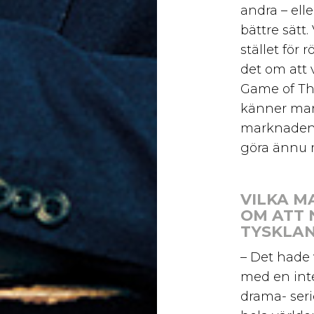
andra – elle
bättre sätt.
stället för 
det om att 
Game of Th
känner man 
marknaden 
göra ännu 
VILKA 
OM ATT 
TYSKLA
– Det hade v
med en inte
drama- seri