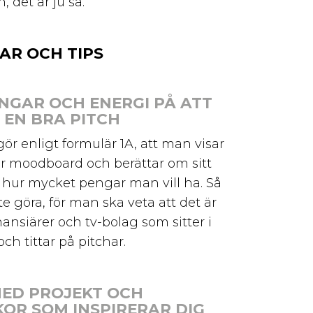
, det är ju så.
R OCH TIPS
NGAR OCH ENERGI PÅ ATT
 EN BRA PITCH
gör enligt formulär 1A, att man visar
r moodboard och berättar om sitt
 hur mycket pengar man vill ha. Så
e göra, för man ska veta att det är
nansiärer och tv-bolag som sitter i
ch tittar på pitchar.
ED PROJEKT OCH
OR SOM INSPIRERAR DIG