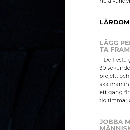
hela världen
LÄRDOMA
LÄGG PE
TA FRAM
– De flesta 
30 sekunde
projekt och
ska man int
ett gäng fi
tio timmar o
JOBBA M
MÄNNISK