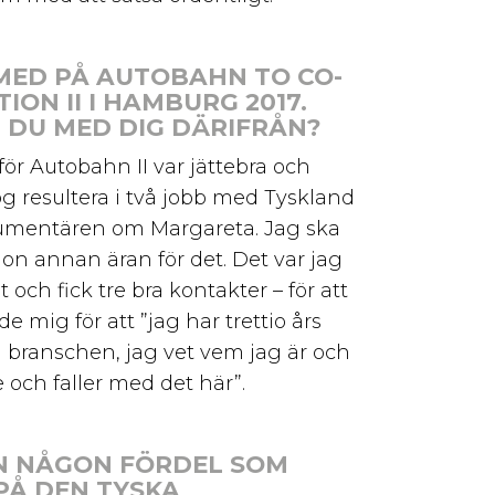
MED PÅ AUTOBAHN TO CO-
ION II I HAMBURG 2017.
 DU MED DIG DÄRIFRÅN?
för Autobahn II var jättebra och
 resultera i två jobb med Tyskland
umentären om Margareta. Jag ska
on annan äran för det. Det var jag
 och fick tre bra kontakter – för att
e mig för att ”jag har trettio års
i branschen, jag vet vem jag är och
e och faller med det här”.
N NÅGON FÖRDEL SOM
PÅ DEN TYSKA