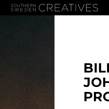
BI
JO
PR