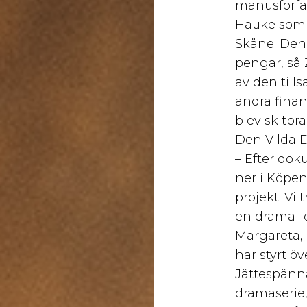
manusförfat
Hauke som j
Skåne. Den
pengar, så 
av den till
andra finan
blev skitbr
Den Vilda D
– Efter dok
ner i Köpe
projekt. Vi 
en drama- 
Margareta,
har styrt öv
Jättespänna
dramaserie,