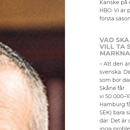
Kanske på e
HBO. Vi är 
första säso
VAD SKA
VILL TA 
MARKNA
– Att den ä
svenska. D
som bor där
Skåne får
vi 50 000–1
Hamburg få
SEK) bara s
där. Det är 
inga proble