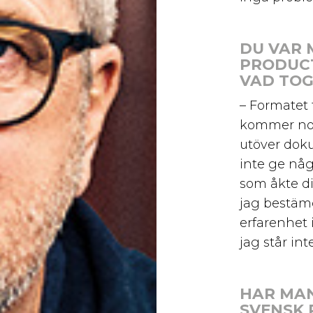
DU VAR 
PRODUCT
VAD TOG
– Formatet 
kommer nog
utöver dok
inte ge någ
som åkte dit
jag bestämd
erfarenhet 
jag står int
HAR MA
SVENSK 