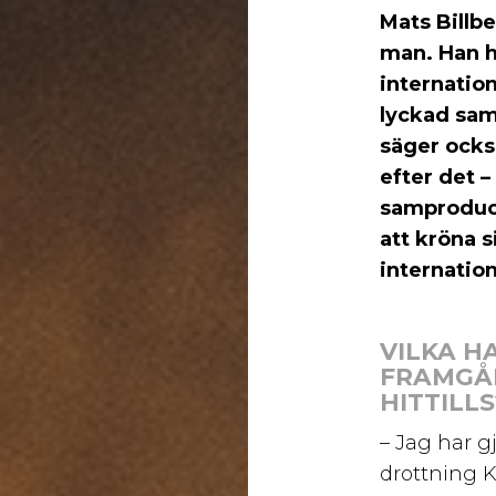
Mats Billb
man. Han h
internation
lyckad sa
säger också
efter det –
samproduce
att kröna 
internatio
VILKA H
FRAMGÅ
HITTILLS
– Jag har 
drottning K