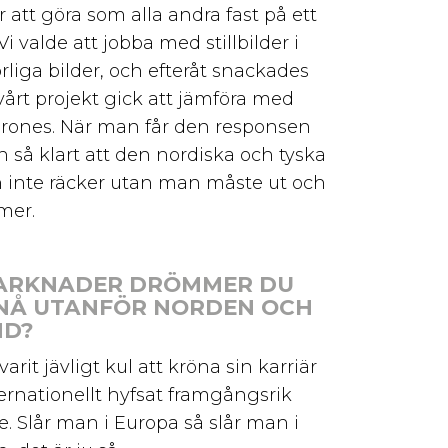
r att göra som alla andra fast på ett
 Vi valde att jobba med stillbilder i
rörliga bilder, och efteråt snackades
vårt projekt gick att jämföra med
rones. När man får den responsen
så klart att den nordiska och tyska
inte räcker utan man måste ut och
mer.
MARKNADER DRÖMMER DU
NÅ UTANFÖR NORDEN OCH
ND?
arit jävligt kul att kröna sin karriär
rnationellt hyfsat framgångsrik
e. Slår man i Europa så slår man i